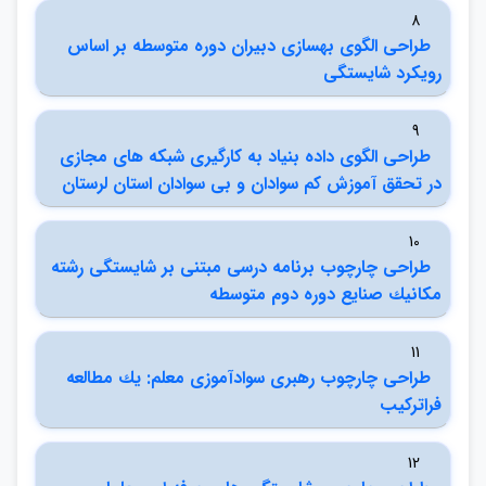
8
طراحي الگوي بهسازي دبيران دوره متوسطه بر اساس
رويكرد شايستگي
9
طراحي الگوي داده بنياد به كارگيري شبكه هاي مجازي
در تحقق آموزش كم سوادان و بي سوادان استان لرستان
10
طراحي چارچوب برنامه درسي مبتني بر شايستگي رشته
مكانيك صنايع دوره دوم متوسطه
11
طراحي چارچوب رهبري سوادآموزي معلم: يك مطالعه
فراتركيب
12