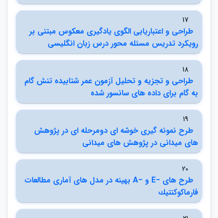
17
طراحي و اعتباريابي الگوي يادگيري معكوس مبتني بر
رويكرد تدريس مسئله محور درس زبان انگليسي
18
طراحي و تجزيه و تحليل آزمون عمر شتابيده تنش گام
به گام براي داده هاي سانسور شده
19
طرح نمونه گيري خوشه اي دومرحله اي در پژوهش
هاي ميداني در پژوهش هاي ميداني
20
طرح هاي −E و −A بهينه در مدل هاي آماري مطالعات
فارماكوكنتيك