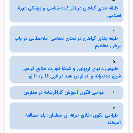
3
طبقه بندي گياهان در آثار گياه شناسي و پزشكي دورۀ
اسلامي
4
طبقه بندي گياهان در تمدن اسلامي: ملاحظاتي در باب
برخي مفاهيم
5
طبيعي دانهاي اروپايي و شبكۀ تجارت منابع گياهي
شرق مديترانه و اقيانوس هند در قرن 16 م/ 10 ق
طراحي الگوي آموزش كارآفرينانه در مدارس
6
7
طراحي الگوي اخلاق حرفه اي معلمان: يك مطالعه
آميخته