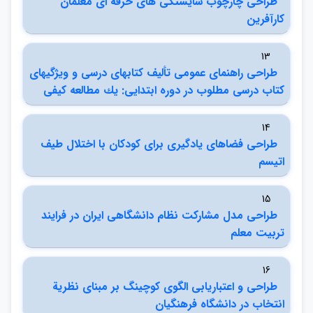
طراحي چارچوب شايستگي هاي حرفه اي معلمان
كارآفرين
13
طراحي راهنماي عمومي تأليف كتابهاي درسي و ويژگيهاي
كتاب درسي مطلوب در دوره ابتدايي: يك مطالعه كيفي
14
طراحي فضاهاي يادگيري براي كودكان با اختلال طيف
اتيسم
15
طراحي مدل مشاركت نظام دانشگاهي ايران در فرايند
تربيت معلم
16
طراحي و اعتباريابي الگوي كوچينگ بر مبناي نظرية
انتخاب در دانشگاه فرهنگيان